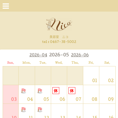
美容室 ニコ
tel : 0467-38-5002
2026-05
2026-04
2026-06
Sun.
Mon.
Tue.
Wed.
Thu.
Fri.
Sat.
01
02
03
04
05
06
07
08
09