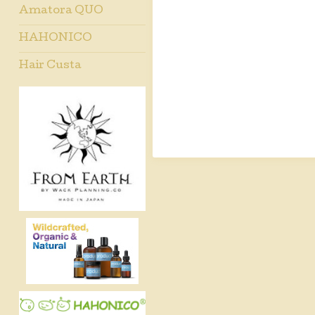
Amatora QUO
HAHONICO
Hair Custa