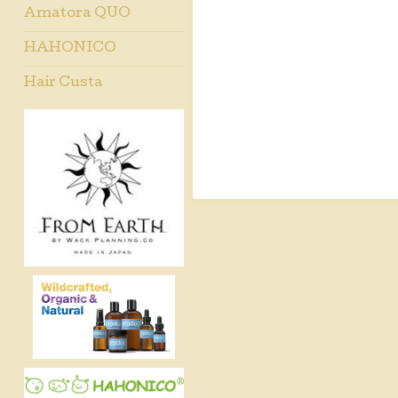
Amatora QUO
HAHONICO
Hair Custa